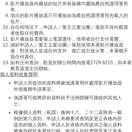
影片播放器內播放的短片所有版權均屬漁農自然護理署所
有。
借出的影片播放器只可播放由漁農自然護理署預先載入的
短片。
在任何情況下，申請人／業主立案法團／屋苑不得向觀賞
者收取任何費用。
影片播放器需要接上電源運作，借用者自行支付電費。
倘於申請人／業主立案法團／屋苑借用本署影片播放器
後，對其他人造成任何意外、傷亡或引致火警，本署概不
負任何責任。
如有任何查詢，歡迎於辦公時間內致電2729 6215，與本署
教育資源主任聯絡。
個人資料收集聲明
申請人所提供的資料將被漁護署用作處理影片播放器
外借服務申請事宜。
漁護署可能將部份資料給予法例授權可接收的其他人
士。
根據個人資料（私隱）條例十八、二十二及附表一載
例的第六原則，申請人有權要求查閱及更正表格內所
提供的個人資料。申請人於表格內所提供之個人資料
將會存檔於本署作記錄。申請人如欲查閱及更正本表