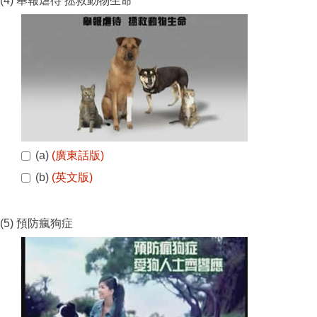
(4) 舉報虐待 拯救動物生命
(a)
(廣東話版)
(b)
(英文版)
(5) 預防瘋狗症