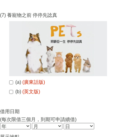
(7) 養寵物之前 停停先諗真
(a)
(廣東話版)
(b)
(英文版)
借用日期
(每次限借三個月，到期可申請續借)
展示地點