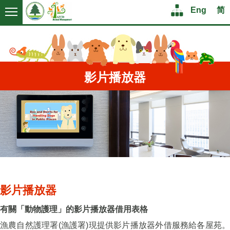
Logo
Logo
Structure
Menu
Eng
简
Eng
简
影片播放器
影片播放器
有關「動物護理」的影片播放器借用表格
漁農自然護理署(漁護署)現提供影片播放器外借服務給各屋苑。