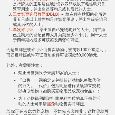
是持牌人的正常居住地) 饲养四只或以下雌性狗只作
繁育用途，并出售该等狗只或其后代的人士。
乙类繁育狗只牌照(DBLB)
－ 给在领有牌照的处所饲
养五只或以上雌性狗只作繁育用途，并出售该等狗只
或其后代的人士。
单次许可证
－ 给出售自己宠物狗只的人士。狗主须
已是狗只的登记畜养人并为期至少四个月。同一人士
于四年期内最多可获签发两张许可证。
无适当牌照或许可证而售卖动物可被罚款100,000港元，
而违反牌照或许可证附加条件可被罚款50,000港元。
此外，亦需要注意：
禁止出售狗只予未满16岁的人士；
「出售」一词的定义包括转让动物以换取代价
的行为。「代价」包括同意进行某项独立交易
以换取动物（如购买宠物用品或宠物食品）；
为了动物福利而进行非牟利性质的真正领养活
动的人士可申请
豁免
动物售卖商牌照。
若你正在考虑饲养宠物，不妨先考虑领养，这样你就可