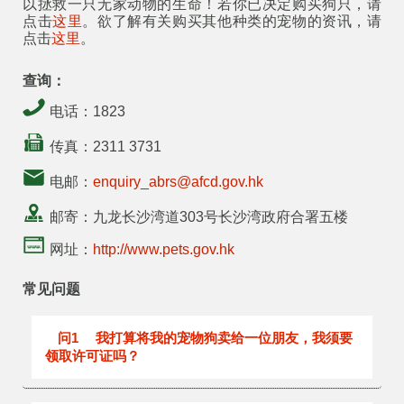
以拯救一只无家动物的生命！若你已决定购买狗只，请
点击
这里
。欲了解有关购买其他种类的宠物的资讯，请
点击
这里
。
查询：
电话：1823
传真：2311 3731
电邮：
enquiry_abrs@afcd.gov.hk
邮寄：九龙长沙湾道303号长沙湾政府合署五楼
网址：
http://www.pets.gov.hk
常见问题
问1
我打算将我的宠物狗卖给一位朋友，我须要
领取许可证吗？