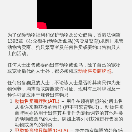
为了保障动物福利和保护动物及公众健康，香港法例第
139B章《公众衞生(动物及禽鸟)(售卖及繁育)规例》规管
动物售卖商、狗只繁育者及任何售卖或要约出售狗只人
士的活动。
任何人士出售或要约出售动物或禽鸟，除了自己的宠物
或宠物后代的人士外，都必须领取
动物售卖商牌照
。
任何出售
狗只
的人士，不论该人士是否将其狗只作为宠
物饲养，均需领取牌照或许可证。现时有三种牌照及一
种许可证应用于规管
出售狗只
：
动物售卖商牌照(ATL)
－ 用作在领有牌照的处所出售
从准许来源获得的狗只 (但不可繁育狗只) 。动物售卖
商牌照亦适用于出售其并非作为宠物饲养的其他种类
的动物或禽鸟的人士。牌照上将列明获准进行售卖的
动物或禽鸟的种类。
甲类繁育狗只牌照(DBLA)
－ 给在领有牌照的处所(应