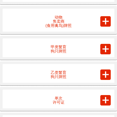
动物
售卖商
(食用禽鸟)牌照
甲类繁育
狗只牌照
乙类繁育
狗只牌照
单次
许可证