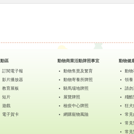
互動區
動物商業活動牌照事宜
動物健
訂閱電子報
動物售賣及繁育
動物
影片播放器
動物寄養所牌照
領養
教育展板
騎馬場地牌照
請勿
短片
展覽牌照
殘酷
遊戲
檢疫中心牌照
狂犬
電子賀卡
網購寵物風險
常見
常見
常見